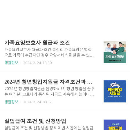
가족요양보호사 월급과 조건
가족요양보호사 월급과 조건 총정리 가족요양은 법적
으로 가족이 수급자인 경우 요양서비스를 받을 수 있는
제도입니다. 65세 이상 또는 노인성 질환 대상자와 그
생활정보
2024. 2. 24. 13:30
가족이 혜택을 받을 수 있습니다. 아래는 가족요양보호
사에 대한 정보를 상세히 소개한 내용입니다. 가족요양
이란, 가족요양은 자격이 있는 요양보호사가 법적인 가
2024년 청년창업지원금 자격조건과 지원내용 알아보기!
족이 되어 수급자에게 제공하는 요양서비스를 말합니
다. 이는 주로 65세 이상이거나 노인성 질환을 앓고 있
2024년 청년창업지원금 안녕하세요, 청년 창업을 꿈꾸
는 가족들을 대상으로 합니다. 노인요양등급을 받지 않
는 여러분! 코로나가 종식된 지금도 계속해서 늘어나는
은 경우 등급 신청이 필요하며, 이후 공단에서 심사를
청년 창업의 중요성을 느끼고 계시죠. 그러나 자금 부족
생활정보
2024. 2. 24. 08:32
통해 등급이 결정됩니다. 등급에 따라 재가급여나 시설
으로 인해 많은 분들이 뜻을 내다 놓지 못하고 있는 현
급여를 받을 수 있습니다. 재가급여를 받는 경우, 가족
실이 있습니다. 이에 따라 정부는 2024년 상반기에도
요양을 신청하여 가족이 집에서 필요한 서비스를 받을
청년창업을 지원하기 위해 다양한 제도를 마련하고 있
실업급여 조건 및 신청방법
수 있습니다. 이는 어르신의 노..
습니다. 우리가 오늘 알아볼 주제는 '2024년 상반기 청
년창업지원금'입니다. 이 글을 통해 자금력이 부족한 청
실업급여 조건 및 신청방법 정리 이번 시간에는 실업급