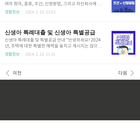
년 창업자들이 어떤 도움을 받을 수 있는지, 지원의 대
여의 정의, 종류, 조건, 신청방법, 그리고 자진퇴사에 따
상과 방법, 장점 등에 대해 자세히 알아보도록 하겠습니
른 조건과 계산 방법에 대해 알아보겠습니다. ▶ 실업급
생활정보
2024. 2. 23. 13:52
다. 창업의 첫걸음을 떼기 위해 필요한 자금, 지원 제도
여란? ◀ 실업급여는 고용보험에 가입된 근로자가 실직
의 종류, 성공적인 창업을 위한 전략까지 알차게 준비된
한 경우, 재취업 기간 동안 생계를 유지할 수 있도록 지
정보로 여러분의 꿈을 펼쳐보세요. 함께 청년창업지원
원하는 제도입니다. 이는 실업이라는 보험사고가 발생
신생아 특례대출 및 신생아 특별공급
금에 대해 알..
했을 때 취업하지 못한 기간 동안의 생활 지원금으로 이
해할 수 있습니다. ▶ 실업급여 종류 ◀ 크게 구직, 취업
신생아 특례대출 및 특별공급 안내 "안녕하세요! 2024
촉진수당, 연장, 상병 이렇게 나뉘며, ​ 이중 구직급여는
년, 주택에 대한 특별한 혜택을 놓치고 계시지는 않으셨
퇴직 바로 다음 날부터 12개월이 지나면 소정급여일수
나요? 특히 신생아를 출산한 가정을 위한 주택 혜택이
생활정보
2024. 2. 23. 11:31
가 남아 있다고 해도 지급이 불가합니다. ​ 만약 신청 없
정보를 알려드리려 합니다. 지금부터 신생아특례대출
이 재취업할 경우 받을 수 없으니 퇴직한 즉시 신청하는
과 신생아특별공급제도에 대해 자세히 알아보겠습니
게 바람직합니다. ​ 또한, 수급 대상자가 대기기간이 지
다. ▣ 신생아특례대출 유형 : 주택구입, 전세대출 ▣ 주
이전
다음
난..
택구입 1. 자격 : 2년 내 출산한 무주택 가구 또는 1주택
자 대환대출 (혼인 여부 무관). 2. 대상 : 부부 합산 연소
득 1.3억, 순자산 4.69억/23년 출생아부터 ~ 2세 이하,
입양아 가능. 3. 주택조건 : 전용면적 85㎡ 이하(읍·면 1
00㎡), 주택가액 9억원 이하. 4. 대출한도 : 최대 5억원
(LTV 일반 70%, 생애최초 80%/DTI 60%)까지, 10
년, 15년, 20..