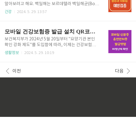
높아지고, 피부가 뜨거워질 수 있습니다.근육 경련과 약
알아보려고 해요. 백일해는 보르데텔라 백일해균(Bord
해짐 : 근육이 경련하거나 약해질 수 있습니다.구토와
etella pertussis)에 의해 발생하는 급성 호흡기 감염
건강
2024. 5. 29. 13:57
오심 : 과열로 인해 구토와 오심이 발생할 수 있습니다.
증이라고 합니다. 전염성이 매우 강해 주로 영유아에게
피부 변화 : 피부가 빨개지고 건조할 수 있으며, 땀이 감
심각한 질병을 일으킬 수 있지만, 성인에게서도 발생할
소할 수 있습니다. 열사병의 예방법 열사병을 예방하기
수 있다고 해요. 백일해 예방접종 주기 확인 👆 성인 백
모바일 건강보험증 발급 설치 QR코드 미성년자 자녀 확인 방법
..
일해 증상 성인 백일해 증상은 3단계로 나뉩니다 1. 초
기 단계(1-2주) • 콧물, 재채기, 가벼운 기침, 미열 등 일
보건복지부가 2024년 5월 20일부터 "요양기관 본인
반적인 감기 증상이 나타납니다. • 이 단계에서는 백일
확인 강화 제도"를 도입함에 따라, 이제는 건강보험을
해 진단이 어려울 수 있어요. 2. 발작적 단계(1-2주) •
이용하기 위해 신분증 확인이 필수가 되었습니다. 이전
생활정보
2024. 5. 29. 10:19
"흡" 소리가 나는 심한 기침과 종종 구토가 동반됩니다.
에는 주민등록번호만 알려주면 되었지만, 이제부터는
• 호흡곤란, 무호흡 등 심각한 증상이 발생할 수 있고, 2
신분증을 직접 제시해야 하므로 항상 휴대해야 합니다.
주 이상 지속될 ..
하지만 신분증을 자주 잊어버릴 수 있는 상황을 고려해,
이전
다음
이제는 스마트폰을 통해 모바일 건강보험증을 발급받
아 사용할 수 있는 방법을 소개합니다. 또한, 미성년자
자녀의 경우에도 간편하게 이용할 수 있는 방법을 알아
보겠습니다. 모바일 건강보험증 발급 👉 신분증으로
인정되는 수단 실물 : 주민등록증, 운전면허증, 여권, 등
본온라인 : 모바일 신분증, 모바일 건강보험증, 네이버
나 카카오 본인 확인외국인 등록증PASS 앱 등모바일신
분증👆️ 네이버 ..