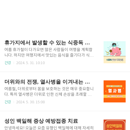
휴가지에서 발생할 수 있는 식중독 초기증상과 대처 방법
여름 휴가철이 다가오면 많은 사람들이 여행을 계획합
니다. 하지만 여행지에서 맛있는 음식을 즐기다가 식중
독에 걸릴 수 있다는 사실을 간과해서는 안 됩니다. 이
건강
2024. 5. 31. 10:10
번 포스트에서는 휴가지에서 발생할 수 있는 식중독의
증상과 대처 방법을 자세히 소개하겠습니다. 여름철 어
른이나 아이나 언제 어느 때 발생하는 식중독!! 알면서
더위와의 전쟁, 열사병을 이겨내는 방법
도 발병하는 식중독에 대해 지금부터 알려드릴게
요!! 휴가지에서 발생할 수 있는 식중독의 원인 휴가지
여름철, 더위로부터 몸을 보호하는 것은 매우 중요합니
에서는 새로운 음식과 환경에 노출되기 때문에 식중독
다. 특히 열사병은 더위로 인한 신체 손상을 초래할 수
발생 위험이 높아질 수 있습니다. 주요 원인으로는 다음
있는 위험한 상태입니다. 이에 대비하여 열사병의 증상,
건강
2024. 5. 30. 15:08
과 같습니다. 신선하지 않은 음식 섭취 : 특히 해산물,
예방법, 그리고 발생 시 대처 방법에 대해 자세히 알아
육류, 샐러드 등.위생 상태가 불확실한 음식점 : 위생 관
보겠습니다. 열사병의 증상 열사병은 몸의 열 균형이
리가 철저하지 않은 장소에서의 식사.길거리 음식 : 위
깨져 발생하는 상태로, 다음과 같은 증상을 유발할 수
성인 백일해 증상 예방접종 치료
생 상태를 확인하기..
있습니다. 머리고기와 어지러움 : 두통이나 어지러움이
나타날 수 있습니다.체감온도의 상승 : 체온이 지나치게
안녕하세요! 오늘은 요즘 유행인 백일해에 대해 자세히