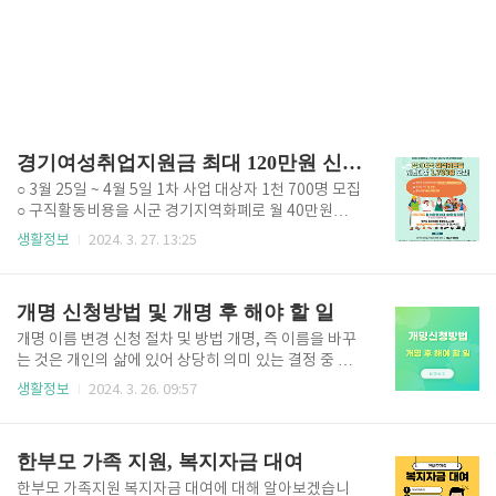
경기여성취업지원금 최대 120만원 신청방법
○ 3월 25일 ~ 4월 5일 1차 사업 대상자 1천 700명 모집
○ 구직활동비용을 시군 경기지역화폐로 월 40만원씩 3
개월간 최대 120만원 ○ 중위소득 100%에서 150% 확
생활정보
2024. 3. 27. 13:25
대 지원 신청 바로가기 신청기간 및 지원 대상 신청 기
간 : 2024년 3월 25일(월) 09:00 ~ 4월 5일(금) 18:00,
경기여성취업지원금 신청 모집 인원 : 1차 모집 1,700
개명 신청방법 및 개명 후 해야 할 일
명, 하반기 2차 모집 예정 지원 대상 : 35~59세 경기도
거주 여성 중 중위소득 150% 이하 가구의 미취업 여성
개명 이름 변경 신청 절차 및 방법 개명, 즉 이름을 바꾸
거주 조건 : 경기도 내 1년 이상 거주한 여성 지원 내용
는 것은 개인의 삶에 있어 상당히 의미 있는 결정 중 하
지원 금액: 경기여성취업지원금 최대 120만 원 (월 40
나에요. 🌟 이름은 사람의 정체성과 밀접한 관련이 있으
생활정보
2024. 3. 26. 09:57
만 원씩 3개월 동안 지원) 사용 용도: 자격증 취득비, 취·
며, 때로는 새로운 시작을 의미하기도 하죠. 그래서 오
창업 학원비, 교재 구입비 등 구직 활동 비용..
늘은 개명 이름 변경 신청 절차와 방법, 그리고 개명의
법적 기준 및 요건에 대해 알아보려고 해요. 이 정보가
한부모 가족 지원, 복지자금 대여
여러분이 개명 이름을 고려하고 계실 때 도움이 되었으
면 좋겠네요! 인터넷 개명신청 개명 신청 절차 및 방법
한부모 가족지원 복지자금 대여에 대해 알아보겠습니