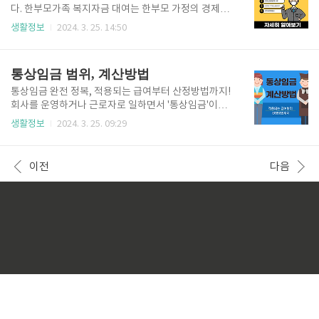
개명 이름을 변경을 하기 위해서는 몇 가지 단계를 거쳐
다. 한부모가족 복지자금 대여는 한부모 가정의 경제적
야 해요. 먼저, 개명 이름변경 신청을 위한 서류를 준비
부담을 줄이고 생활 안정을 도모하기 위해 마련된 제도
생활정보
2024. 3. 25. 14:50
해야 합니다. 필요한 서류는 대략 다음과 같아요. 개명
입니다. 대여 자격요건부터 필요 서류, 그리고 상환 방
허가 신청서 : 이 신청서는 법원에서 제공하는 양식을
법까지 상세히 알아보겠습니다. 📊 대여 자격요건 먼저,
사용해야 해요. 주민등록등본 : 신청인의 현재 상태를
이 제도를 이용하려면 몇 가지 자격 요건이 있어요. 대
통상임금 범위, 계산방법
확..
체로 신용등급이 7등급 이하인 분들, 수급권자나 차상
위계층에 해당하는 분들, 그리고 근로장려금 신청 자격
통상임금 완전 정복, 적용되는 급여부터 산정방법까지!
이 되는 분들이 대상이에요. 이런 조건들이 마치 문을
회사를 운영하거나 근로자로 일하면서 '통상임금'이란
여는 열쇠처럼 작용하는 셈이죠. 대여 신청방법 및 필요
단어에 자주 마주치게 됩니다. 그런데 정확히 통상임금
생활정보
2024. 3. 25. 09:29
한 서류 자, 그럼 이제 문을 열었다고 칩시다. 다음은 필
이 무엇이고 어떻게 계산하는지, 무엇을 포함하는지에
요한 '도구들', 즉 필요한 서류들을 준비해야 해요. 신청
대해서 깊이 알고 계시나요? 이 글을 통해 통상임금에
서부터 시작해서 신분증, 소득증빙 서류, 신용등급을 확
대한 모든 것을 알아봅시다 🧐 혹시, 통상임금과 평균임
이전
다음
인할 수 있는 서..
금 차이 아시나요? 임금 계산의 가장 기분이 되는 개념
인데요, 차이점 궁금하시면 확인해보세요 ~~!! 차이 알
아보기 통상임금이란? 통상임금이란 근로의 대가로 근
로자에게 정기적, 일률적으로 지급되는 급여를 의미합
니다. 즉, 시간급, 일급, 주급, 월급 또는 도급 금액 등이
여기에 해당됩니다. 통상임금은 연장, 야간, 휴일 근로
수당뿐만 아니라 해고예고 수당, 연차유급휴가수당 등
의 계산 기준이 되..